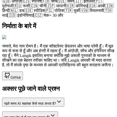
🇬🇧
अंग्रेज़ी
🇪🇸
स्पेनिश
🇫🇷
फ़्रेंच
🇩🇪
जर्मन
🇮🇹
इतालवी
🇵🇹
पुर्तगाली
🇷🇺
रूसी
🇨🇳
चीनी
🇯🇵
जापानी
🇰🇷
कोरियाई
🇸🇦
अरबी
🇮🇳
हिन्दी
🇳🇱
डच
🇸🇪
स्वीडिश
🇵🇱
पोलिश
🇹🇷
तुर्की
🇻🇳
वियतनामी
🇹🇭
थाई
🇮🇩
इंडोनेशियाई
🇨🇿
चेक
+ 30 और
निर्माता के बारे में
नमस्ते, मेरा नाम रोमन है। मैं एक सॉफ़्टवेयर डेवलपर और भाषा प्रेमी हूँ। मैं मूल
रूप से रूस से हूँ और अब हंगरी में रहता हूँ। मैं अंग्रेज़ी, फ़्रेंच और हंगेरियन सीख
रहा हूँ। मैंने Langik इसलिए बनाया क्योंकि मुझे असली पुस्तकों के माध्यम से
सीखने का एक बेहतर तरीका चाहिए था। यदि Langik आपकी भी मदद करता
है, तो मैं संपर्क पृष्ठ के माध्यम से आपकी प्रतिक्रिया की बहुत सराहना करूँगा।
GitHub
अक्सर पूछे जाने वाले प्रश्न
पढ़ते समय AI सहायक कैसे मदद करता है?