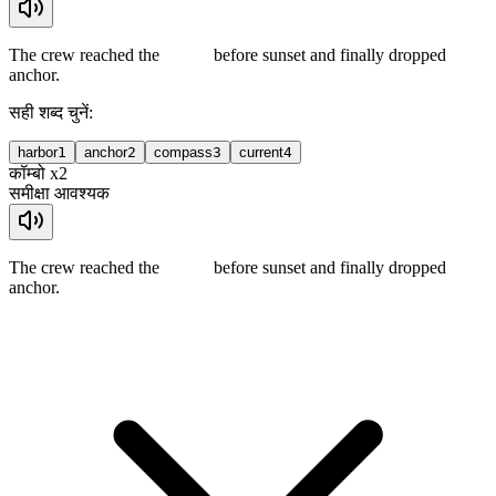
The crew reached the
before sunset and finally dropped
anchor.
सही शब्द चुनें:
harbor
1
anchor
2
compass
3
current
4
कॉम्बो x2
समीक्षा आवश्यक
The crew reached the
before sunset and finally dropped
anchor.