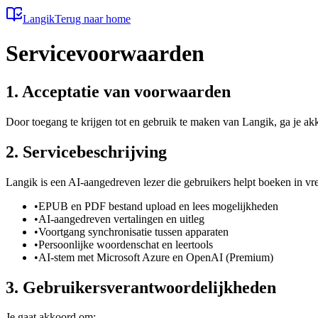
Langik
Terug naar home
Servicevoorwaarden
1. Acceptatie van voorwaarden
Door toegang te krijgen tot en gebruik te maken van Langik, ga je ak
2. Servicebeschrijving
Langik is een AI-aangedreven lezer die gebruikers helpt boeken in vr
•
EPUB en PDF bestand upload en lees mogelijkheden
•
AI-aangedreven vertalingen en uitleg
•
Voortgang synchronisatie tussen apparaten
•
Persoonlijke woordenschat en leertools
•
AI-stem met Microsoft Azure en OpenAI (Premium)
3. Gebruikersverantwoordelijkheden
Je gaat akkoord om: